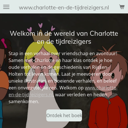
Ga
www.charlotte-en-de-tijdreizigers.nl
direct
naar
de
Welkom in de wereld van Charlotte
hoofdinhoud
en de tijdreizigers
Stap in een verhaal over vriendschap en avontuur!
Samen met Charlotte en haar klas ontdek je hoe
oude verhalen en de geschiedenis van Rijssen-
Holten tot leven komen. Laat je meevoeren door
unieke illustraties en boeiende verhalen, en beleef
een onvergetelijke reis. Welkom op
www.charlotte-
en-de-tijdreizigers.nl
, waar verleden en heden
samenkomen.
Ontdek het boek